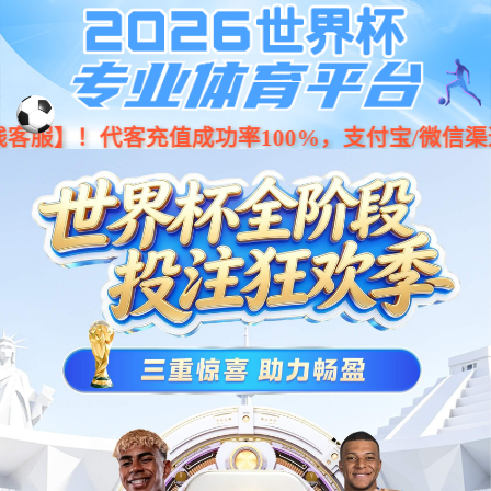
vwin德赢APP
激情追逐，终点荣耀！
加入vwin德赢官网