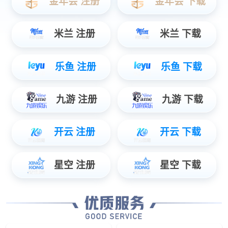
在业务布局方面，
vwin德赢APP
已形成以为核心的完整产业链。我们始终
坚持以客户需求为导向，通过持续的创新与突破，不断提升服务品质。凭
借专业的技术人才培养机制，成功打造了多个具有重要影响力的标杆项
目。
了解我们